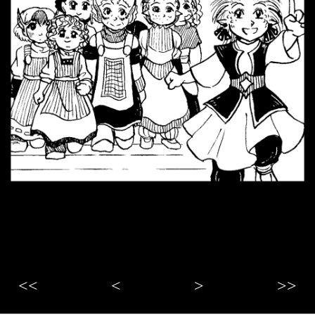
<<
<
>
>>