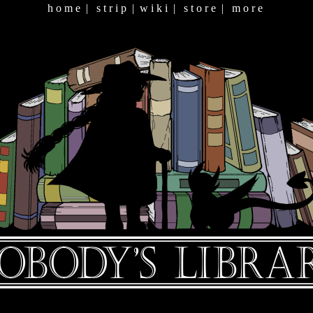
h o m e
|
s t r i p
|
w i k i
|
s t o r e
|
m o r e