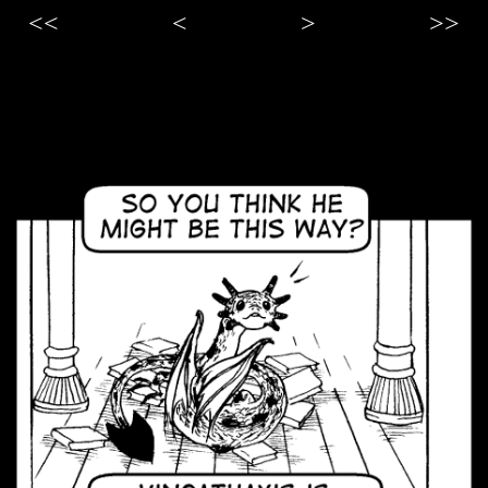
<<
<
>
>>