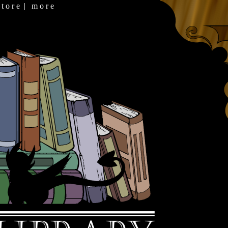
 t o r e
|
m o r e