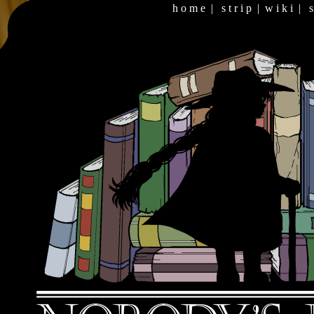
h o m e
|
s t r i p
|
w i k i
|
s