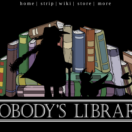
h o m e
|
s t r i p
|
w i k i
|
s t o r e
|
m o r e