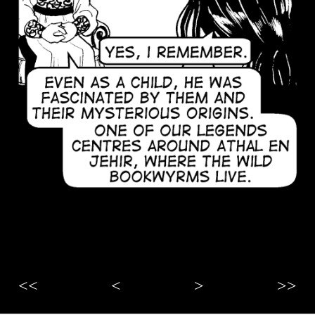
<<
<
>
>>