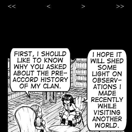
<<
<
>
>>