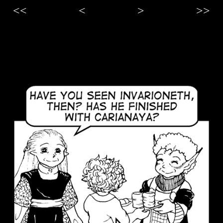
<<
<
>
>>