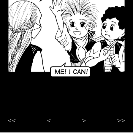
<<
<
>
>>