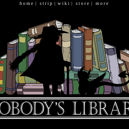
h o m e
|
s t r i p
|
w i k i
|
s t o r e
|
m o r e