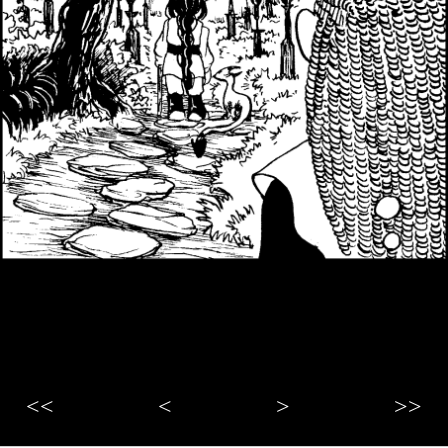
<<
<
>
>>