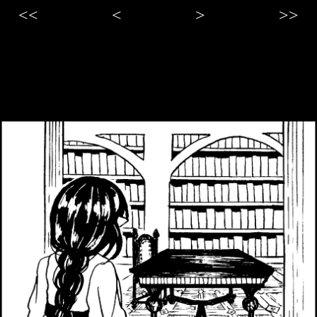
<<
<
>
>>