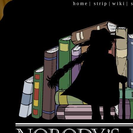
h o m e
|
s t r i p
|
w i k i
|
s