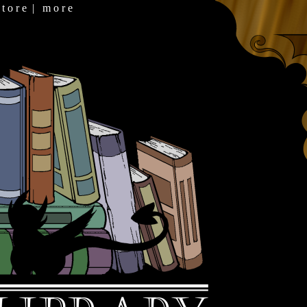
 t o r e
|
m o r e