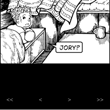
<<
<
>
>>