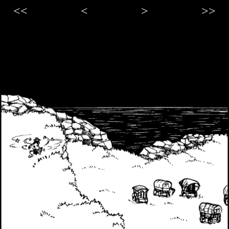
<<
<
>
>>