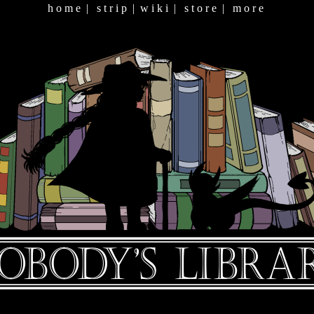
h o m e
|
s t r i p
|
w i k i
|
s t o r e
|
m o r e