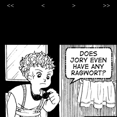
<<
<
>
>>