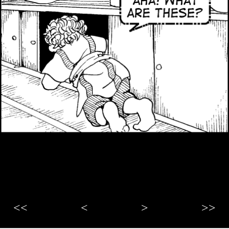
<<
<
>
>>