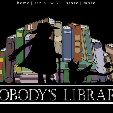
h o m e
|
s t r i p
|
w i k i
|
s t o r e
|
m o r e