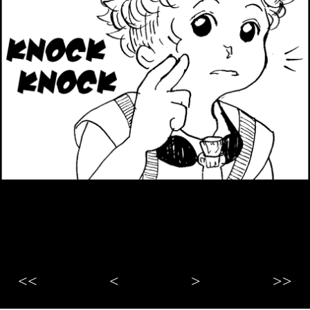
<<
<
>
>>