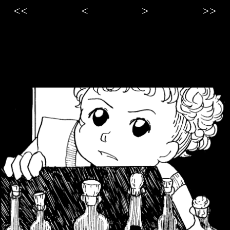
<<
<
>
>>