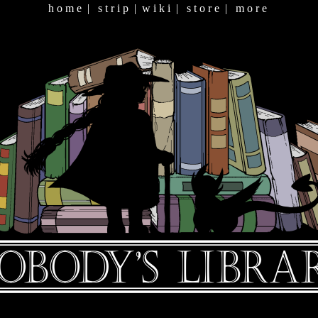
h o m e
|
s t r i p
|
w i k i
|
s t o r e
|
m o r e