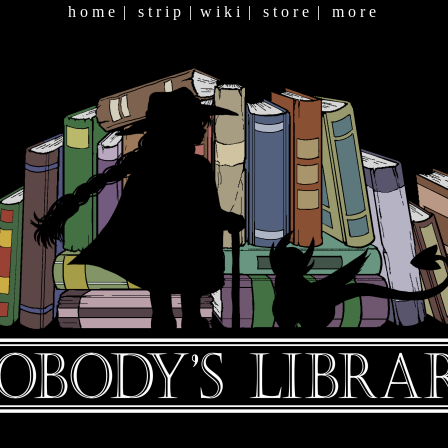
h o m e
|
s t r i p
|
w i k i
|
s t o r e
|
m o r e