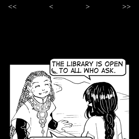
<<
<
>
>>