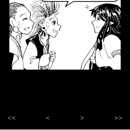
<<
<
>
>>