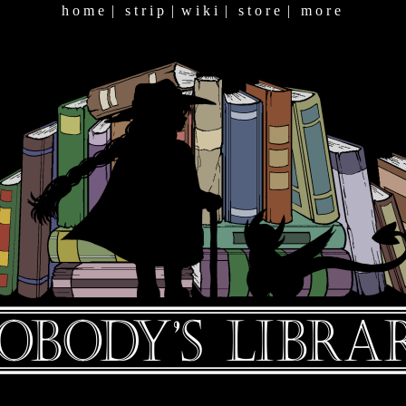
h o m e
|
s t r i p
|
w i k i
|
s t o r e
|
m o r e