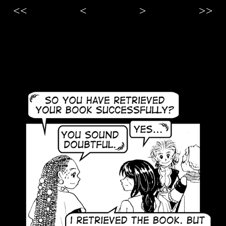
<<
<
>
>>