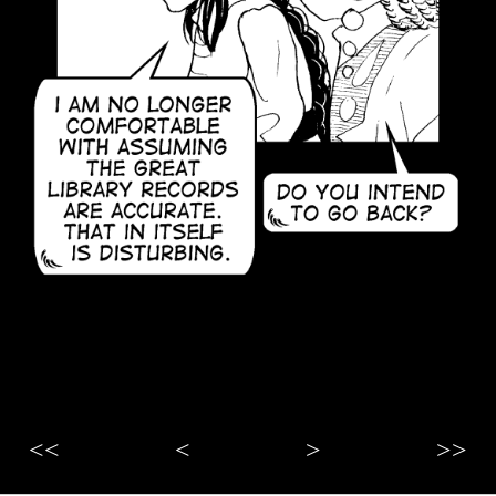
<<
<
>
>>