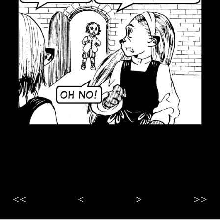
<<
<
>
>>