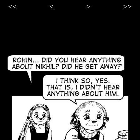
<<
<
>
>>