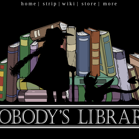
h o m e
|
s t r i p
|
w i k i
|
s t o r e
|
m o r e