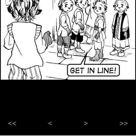
<<
<
>
>>