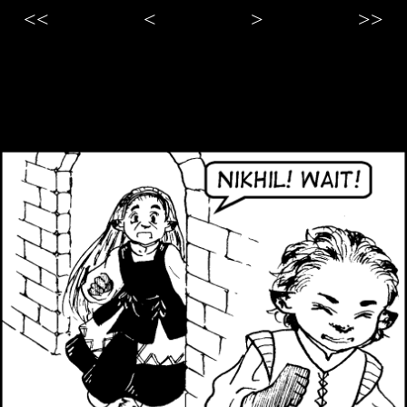
<<
<
>
>>