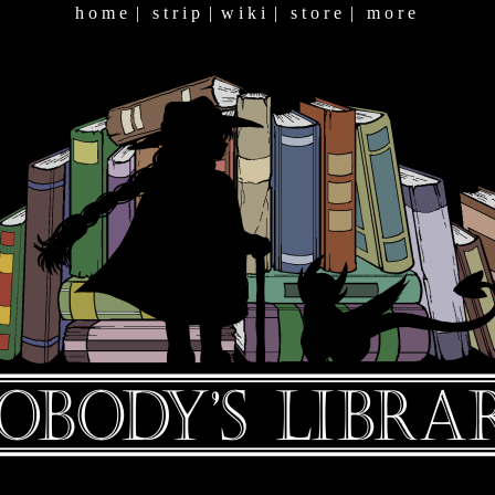
h o m e
|
s t r i p
|
w i k i
|
s t o r e
|
m o r e