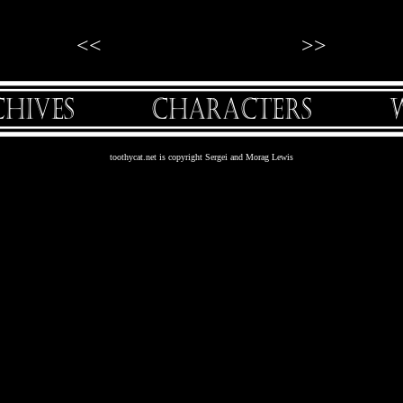
<<
>>
toothycat.net is copyright Sergei and Morag Lewis